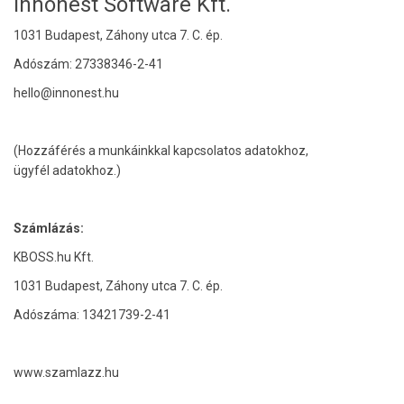
Innonest Software Kft.
1031 Budapest, Záhony utca 7. C. ép.
Adószám: 27338346-2-41
hello@innonest.hu
(Hozzáférés a munkáinkkal kapcsolatos adatokhoz,
ügyfél adatokhoz.)
Számlázás:
KBOSS.hu Kft.
1031 Budapest, Záhony utca 7. C. ép.
Adószáma: 13421739-2-41
www.szamlazz.hu