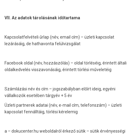
VII. Az adatok tárolásának időtartama
Kapcsolatfelvételi űrlap (név, email cím) – üzleti kapcsolat
lezárásáig, de hathavonta felülvizsgálat
Facebook oldal (név, hozzászólás) – oldal törléséig, érintett általi
oldalkedvelés visszavonásáig, érintett törlési műveletéig
Számlázási név és cím – jogszabályban előírt ideig, egyéni
vállalkozók esetében tárgyév + 5 év
Üzleti partnerek adatai (név, e-mail cím, telefonszám) – üzleti
kapcsolat fennálltáig, törlési kérelemig
a – dokucenter.hu weboldalról érkező sütik – sütik érvényességi