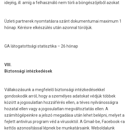
idejéig, ill. amíg a felhasználó nem törli a böngészőjéből azokat
Üzleti partnerek nyomtatásra szánt dokumentumai maximum 1
hónap. Kérésre elkészülés után azonnal töröljük.
GA látogatottsági statisztika – 26 hónap
VIII.
Biztonsági intézkedések
Vállakozásunk a megfelelő biztonsági intézkedésekkel
gondoskodik arról, hogy a személyes adatokat védjük többek
között a jogosulatlan hozzáférés ellen, a téves nyilvánosságra
hozatal ellen vagy a jogosulatlan megváltoztatás ellen. A
számítógépeinkre a jelszó megadása után lehet belépni, melyet a
fejlett antivírus program véd a vírusoktól. A Gmail-be, Facebook-ra
kettős azonosítással lépnek be munkatársaink. Weboldalunk