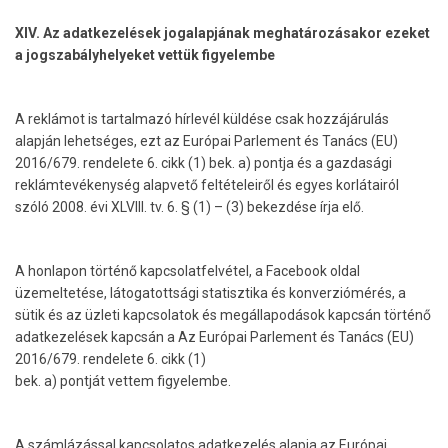
XIV. Az adatkezelések jogalapjának meghatározásakor ezeket
a
jogszabályhelyeket vettük figyelembe
A reklámot is tartalmazó hírlevél küldése csak hozzájárulás
alapján lehetséges, ezt az Európai Parlement és Tanács (EU)
2016/679. rendelete 6. cikk (1) bek. a) pontja és a gazdasági
reklámtevékenység alapvető feltételeiről és egyes korlátairól
szóló 2008. évi XLVIII. tv. 6. § (1) – (3) bekezdése írja elő.
A honlapon történő kapcsolatfelvétel, a Facebook oldal
üzemeltetése, látogatottsági statisztika és konverziómérés, a
sütik és az üzleti kapcsolatok és megállapodások kapcsán történő
adatkezelések kapcsán a Az Európai Parlement és Tanács (EU)
2016/679. rendelete 6. cikk (1)
bek. a) pontját vettem figyelembe.
A számlázással kapcsolatos adatkezelés alapja az Európai