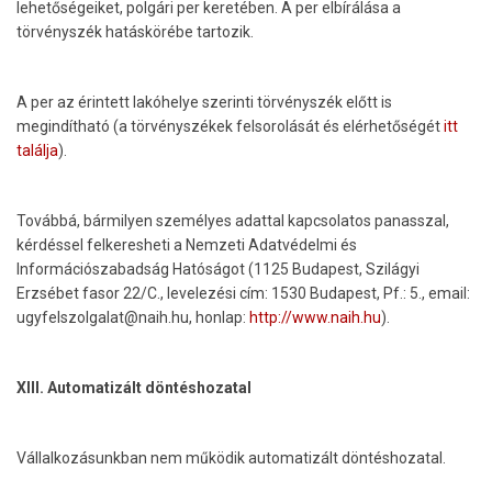
lehetőségeiket, polgári per keretében. A per elbírálása a
törvényszék hatáskörébe tartozik.
A per az érintett lakóhelye szerinti törvényszék előtt is
megindítható (a törvényszékek felsorolását és elérhetőségét
itt
találja
).
Továbbá, bármilyen személyes adattal kapcsolatos panasszal,
kérdéssel felkeresheti a Nemzeti Adatvédelmi és
Információszabadság Hatóságot (1125 Budapest, Szilágyi
Erzsébet fasor 22/C., levelezési cím: 1530 Budapest, Pf.: 5., email:
ugyfelszolgalat@naih.hu, honlap:
http://www.naih.hu
).
XIII. Automatizált döntéshozatal
Vállalkozásunkban nem működik automatizált döntéshozatal.