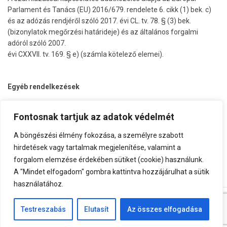
Parlament és Tanács (EU) 2016/679. rendelete 6. cikk (1) bek. c)
és az adózás rendjéről szóló 2017. évi CL. tv. 78. § (3) bek.
(bizonylatok megőrzési határideje) és az általános forgalmi
adóról szóló 2007.
évi CXXVII. tv. 169. § e) (számla kötelező elemei).
Egyéb rendelkezések
Fontosnak tartjuk az adatok védelmét
Jelen tájékoztató 2018. május 25-én lép hatályba és amint olyan
új iránymutatások, állásfoglalások, részletszabályok válnak
A böngészési élmény fokozása, a személyre szabott
ismertté, amelyek miatt módosítanunk kell, felülvizsgáljuk a
hirdetések vagy tartalmak megjelenítése, valamint a
tartalmat. Ha vállalkozásunk tevékenységi köre változik, vagy új
forgalom elemzése érdekében sütiket (cookie) használunk.
marketing eszközöket vezetünk be, szintén módosítjuk.
A "Mindet elfogadom" gombra kattintva hozzájárulhat a sütik
használatához.
Top
Testreszabás
Elutasít
Az összes elfogadása
Minden jog fenntartva.