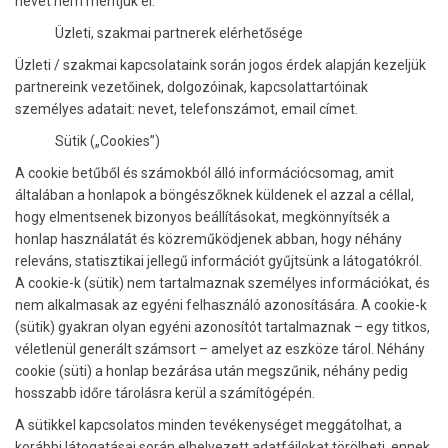
nevet nem mentjük el.
Üzleti, szakmai partnerek elérhetősége
Üzleti / szakmai kapcsolataink során jogos érdek alapján kezeljük
partnereink vezetőinek, dolgozóinak, kapcsolattartóinak
személyes adatait: nevet, telefonszámot, email címet.
Sütik („Cookies”)
A cookie betűből és számokból álló információcsomag, amit
általában a honlapok a böngészőknek küldenek el azzal a céllal,
hogy elmentsenek bizonyos beállításokat, megkönnyítsék a
honlap használatát és közreműködjenek abban, hogy néhány
releváns, statisztikai jellegű információt gyűjtsünk a látogatókról.
A cookie-k (sütik) nem tartalmaznak személyes információkat, és
nem alkalmasak az egyéni felhasználó azonosítására. A cookie-k
(sütik) gyakran olyan egyéni azonosítót tartalmaznak – egy titkos,
véletlenül generált számsort – amelyet az eszköze tárol. Néhány
cookie (süti) a honlap bezárása után megszűnik, néhány pedig
hosszabb időre tárolásra kerül a számítógépén.
A sütikkel kapcsolatos minden tevékenységet meggátolhat, a
korábbi látogatásai során elhelyezett adatfájlokat törölheti, ennek