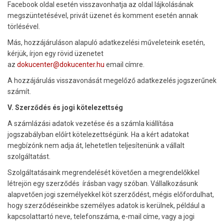
Facebook oldal esetén visszavonhatja az oldal lájkolásának
megszüntetésével, privát üzenet és komment esetén annak
törlésével.
Más, hozzájáruláson alapuló adatkezelési műveleteink esetén,
kérjük, írjon egy rövid üzenetet
az
dokucenter@dokucenter.hu
email címre.
A hozzájárulás visszavonását megelőző adatkezelés jogszerűnek
számít.
V. Szerződés és jogi kötelezettség
A számlázási adatok vezetése és a számla kiállítása
jogszabályban előírt kötelezettségünk. Ha a kért adatokat
megbízónk nem adja át, lehetetlen teljesítenünk a vállalt
szolgáltatást.
Szolgáltatásaink megrendelését követően a megrendelőkkel
létrejön egy szerződés írásban vagy szóban. Vállalkozásunk
alapvetően jogi személyekkel köt szerződést, mégis előfordulhat,
hogy szerződéseinkbe személyes adatok is kerülnek, például a
kapcsolattartó neve, telefonszáma, e-mail címe, vagy a jogi