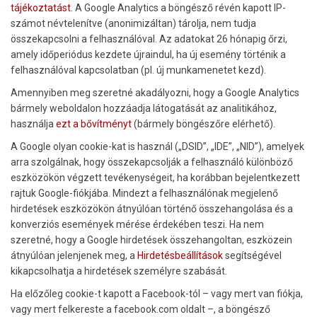
tájékoztatást
. A Google Analytics a böngésző révén kapott IP-
számot névtelenítve (anonimizáltan) tárolja, nem tudja
összekapcsolni a felhasználóval. Az adatokat 26 hónapig őrzi,
amely időperiódus kezdete újraindul, ha új esemény történik a
felhasználóval kapcsolatban (pl. új munkamenetet kezd).
Amennyiben meg szeretné akadályozni, hogy a Google Analytics
bármely weboldalon hozzáadja látogatását az analitikához,
használja
ezt a bővítményt
(bármely böngészőre elérhető).
A Google olyan cookie-kat is használ („DSID”, „IDE”, „NID”), amelyek
arra szolgálnak, hogy összekapcsolják a felhasználó különböző
eszközökön végzett tevékenységeit, ha korábban bejelentkezett
rajtuk Google-fiókjába. Mindezt a felhasználónak megjelenő
hirdetések eszközökön átnyúlóan történő összehangolása és a
konverziós események mérése érdekében teszi. Ha nem
szeretné, hogy a Google hirdetések összehangoltan, eszközein
átnyúlóan jelenjenek meg, a
Hirdetésbeállítások
segítségével
kikapcsolhatja a hirdetések személyre szabását.
Ha előzőleg cookie-t kapott a Facebook-tól – vagy mert van fiókja,
vagy mert felkereste a facebook.com oldalt –, a böngésző