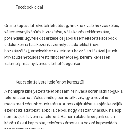
Facebook oldal
Online kapcsolatfelvételi lehetőség, hírekhez való hozzászólás,
véleménynyilvánítás biztosítása, vállalkozás reklámozása,
potenciális ügyfelek szerzése céljából üzemeltetett Facebook
oldalunkon is találkozunk személyes adatokkal (név,
hozzászólás), amelyekhez az érintett hozzájárulásával jutunk.
Privát üzenetküldésre itt nincs lehetőség, kérem, keressen
valamely más nyilvános elérhetőségünkön.
Kapcsolatfelvétel telefonon keresztül
A honlapra kihelyezett telefonszám felhívása során látni fogjuk a
telefonszámát. Valószínűleg bemutatkozik, így a nevét is
megismeri cégünk munkatársa. A hozzájárulása alapján kezeljük
ezeket az adatokat, abból a célból, hogy visszahívhassuk, ha épp
nem tudjuk felvenni a telefont. Ha nem alakul ki cégünk és ön
között üzleti kapcsolat, telefonszámot és a hozzá kapcsolódó