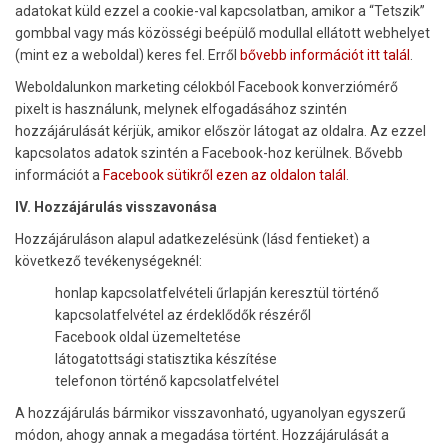
adatokat küld ezzel a cookie-val kapcsolatban, amikor a “Tetszik”
gombbal vagy más közösségi beépülő modullal ellátott webhelyet
(mint ez a weboldal) keres fel. Erről
bővebb információt itt talál
.
Weboldalunkon marketing célokból Facebook konverziómérő
pixelt is használunk, melynek elfogadásához szintén
hozzájárulását kérjük, amikor először látogat az oldalra. Az ezzel
kapcsolatos adatok szintén a Facebook-hoz kerülnek. Bővebb
információt a
Facebook sütikről ezen az oldalon talál
.
IV. Hozzájárulás visszavonása
Hozzájáruláson alapul adatkezelésünk (lásd fentieket) a
következő tevékenységeknél:
honlap kapcsolatfelvételi űrlapján keresztül történő
kapcsolatfelvétel az érdeklődők részéről
Facebook oldal üzemeltetése
látogatottsági statisztika készítése
telefonon történő kapcsolatfelvétel
A hozzájárulás bármikor visszavonható, ugyanolyan egyszerű
módon, ahogy annak a megadása történt. Hozzájárulását a