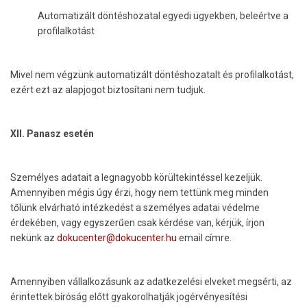
Automatizált döntéshozatal egyedi ügyekben, beleértve a
profilalkotást
Mivel nem végzünk automatizált döntéshozatalt és profilalkotást,
ezért ezt az alapjogot biztosítani nem tudjuk.
XII. Panasz esetén
Személyes adatait a legnagyobb körültekintéssel kezeljük.
Amennyiben mégis úgy érzi, hogy nem tettünk meg minden
tőlünk elvárható intézkedést a személyes adatai védelme
érdekében, vagy egyszerűen csak kérdése van, kérjük, írjon
nekünk az
dokucenter@dokucenter.hu
email címre.
Amennyiben vállalkozásunk az adatkezelési elveket megsérti, az
érintettek bíróság előtt gyakorolhatják jogérvényesítési