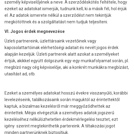
személy képviselőjének a neve. A szerződéskötés feltétele, hogy
ezeket az adatokat ismerjük, tudnunk kell, ki a másik fél, hol érjük
el. Az adatok ismerete nélkül a szerződést nem tekintjük
megkötöttnek és a szolgáltatást nem tudjuk teljesíteni.
VI. Jogos érdek megnevezése
Üzleti partnereink, üzlettársaink vezetőinek vagy
kapcsolattartóinak elérhetőségi adatait és nevét jogos érdek
alapján kezeljük. Üzleti partnerek alatt azokat a személyeket
értjük, akikkel együtt dolgozunk egy-egy munkafolyamat során, pl.
megbízó nagy cég képviselője, aki a konkrét munkákra megbízást,
utasítást ad, stb.
Ezeket a személyes adatokat hosszú évekre visszanyúló, korábbi
levelezéseink, találkozásaink során maguktól az érintettektől
kaptuk, a bizalmas kezelésről már meggyőződhettek az
érintettek. Mégis elvégeztük a személyes adatok jogszerű
kezeléséhez nélkülözhetetlen érdekmérlegelési tesztet, ezt
igény szerint megtekinthetik partereink. A tiltakozási jogot
minden partnerünknek biztosítjuk.