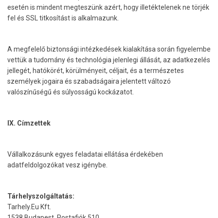
esetén is mindent megteszünk azért, hogy illetéktelenek ne törjék
fel és SSL titkosítást is alkalmazunk.
A megfelelő biztonsági intézkedések kialakítása során figyelembe
vettük a tudomány és technológia jelenlegi állását, az adatkezelés
jellegét, hatókörét, körülményeit, céljait, és a természetes
személyek jogaira és szabadságaira jelentett változó
valószínűségű és súlyosságú kockázatot.
IX. Címzettek
Vállalkozásunk egyes feladatai ellátása érdekében
adatfeldolgozókat vesz igénybe.
Tárhelyszolgáltatás:
Tarhely.Eu Kft.
1538 Budapest, Postafiók 510.