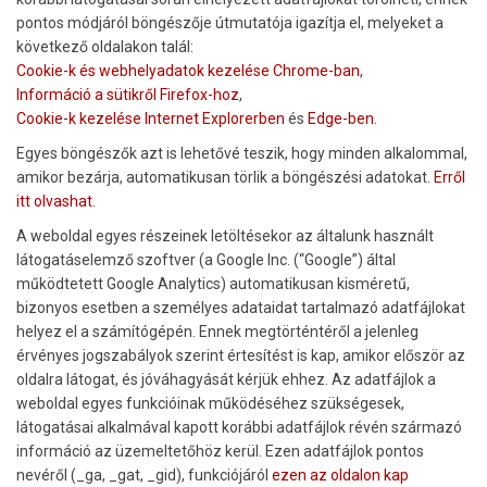
pontos módjáról böngészője útmutatója igazítja el, melyeket a
következő oldalakon talál:
Cookie-k és webhelyadatok kezelése Chrome-ban
,
Információ a sütikről Firefox-hoz
,
Cookie-k kezelése Internet Explorerben
és
Edge-ben
.
Egyes böngészők azt is lehetővé teszik, hogy minden alkalommal,
amikor bezárja, automatikusan törlik a böngészési adatokat.
Erről
itt olvashat
.
A weboldal egyes részeinek letöltésekor az általunk használt
látogatáselemző szoftver (a Google Inc. (“Google”) által
működtetett Google Analytics) automatikusan kisméretű,
bizonyos esetben a személyes adataidat tartalmazó adatfájlokat
helyez el a számítógépén. Ennek megtörténtéről a jelenleg
érvényes jogszabályok szerint értesítést is kap, amikor először az
oldalra látogat, és jóváhagyását kérjük ehhez. Az adatfájlok a
weboldal egyes funkcióinak működéséhez szükségesek,
látogatásai alkalmával kapott korábbi adatfájlok révén származó
információ az üzemeltetőhöz kerül. Ezen adatfájlok pontos
nevéről (_ga, _gat, _gid), funkciójáról
ezen az oldalon kap