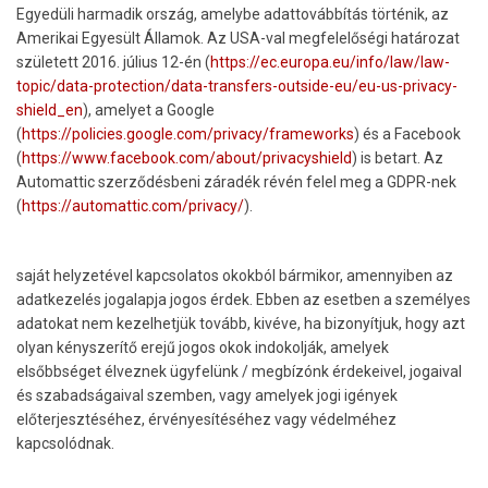
Egyedüli harmadik ország, amelybe adattovábbítás történik, az
Amerikai Egyesült Államok. Az USA-val megfelelőségi határozat
született 2016. július 12-én (
https://ec.europa.eu/info/law/law-
topic/data-protection/data-transfers-outside-eu/eu-us-privacy-
shield_en
), amelyet a Google
(
https://policies.google.com/privacy/frameworks
) és a Facebook
(
https://www.facebook.com/about/privacyshield
) is betart. Az
Automattic szerződésbeni záradék révén felel meg a GDPR-nek
(
https://automattic.com/privacy/
).
saját helyzetével kapcsolatos okokból bármikor, amennyiben az
adatkezelés jogalapja jogos érdek. Ebben az esetben a személyes
adatokat nem kezelhetjük tovább, kivéve, ha bizonyítjuk, hogy azt
olyan kényszerítő erejű jogos okok indokolják, amelyek
elsőbbséget élveznek ügyfelünk / megbízónk érdekeivel, jogaival
és szabadságaival szemben, vagy amelyek jogi igények
előterjesztéséhez, érvényesítéséhez vagy védelméhez
kapcsolódnak.