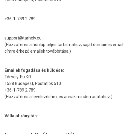
+36-1-789 2 789
support@tarhely.eu
(Hozzáférés a honlap teljes tartalmához, saját domaines email
címre érkező emailek továbbítása.)
Emailek fogadása és küldése:
Tárhely. Eu Kft.
1538 Budapest, Postafiók 510.
+36-1-789 2 789
(Hozzáférés a levelezéshez és annak minden adatához.)
Vállalatirányítás: