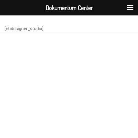
Dokumentum Center
[nbdesigner_studio]
Minden jog fenntartva.