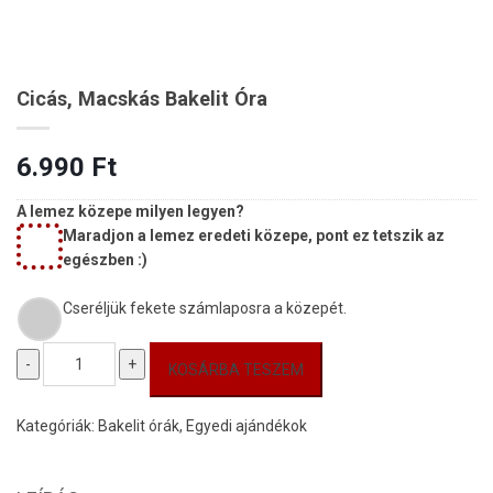
Cicás, Macskás Bakelit Óra
6.990
Ft
A lemez közepe milyen legyen?
Maradjon a lemez eredeti közepe, pont ez tetszik az
egészben :)
Cseréljük fekete számlaposra a közepét.
Cicás,
-
+
KOSÁRBA TESZEM
macskás
bakelit
Kategóriák:
óra
Bakelit órák
,
Egyedi ajándékok
mennyiség