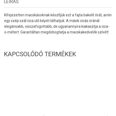
LEÍRÁS
Kifejezetten macskásoknak készítjük ezt a fajta bakelit órát, amin
egy szép szál cica ülő képét láthatjuk. A másik cicás óránál
elegánsabb, visszafogottabb, de ugyanannyira kiakasztja a cica-
o-métert. Garantáltan megdobogtatja a macskakedvelők szívét!
KAPCSOLÓDÓ TERMÉKEK