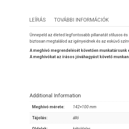
LEÍRÁS
TOVÁBBI INFORMÁCIÓK
Ünnepeld az életed legfontosabb pillanatát stílusos é
biztosan megtalálod az igényeidnek és az esküvő szín
A meghívó megrendelését követően munkatársunk e-ma
A meghívókat az írásos jóváhagyást követő munkanap
Additional Information
Meghívó mérete:
142×100 mm
Tájolás:
álló
Oldalak:
kétoldalas