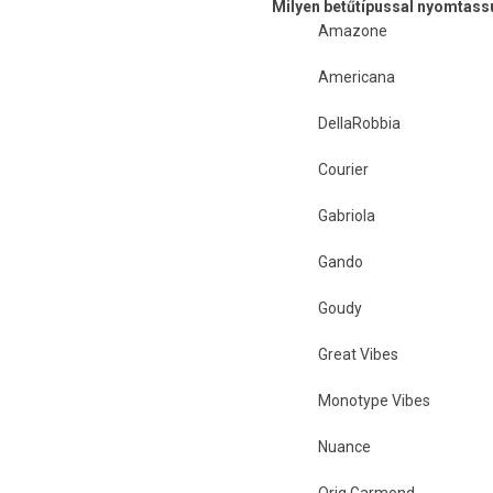
Milyen betűtípussal nyomtass
Amazone
Americana
DellaRobbia
Courier
Gabriola
Gando
Goudy
Great Vibes
Monotype Vibes
Nuance