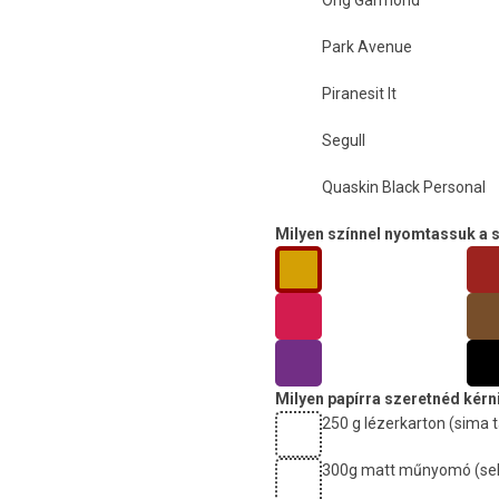
Orig Garmond
Park Avenue
Piranesit It
Segull
Quaskin Black Personal
Milyen színnel nyomtassuk a 
Milyen papírra szeretnéd kérn
250 g lézerkarton (sima t
300g matt műnyomó (sely