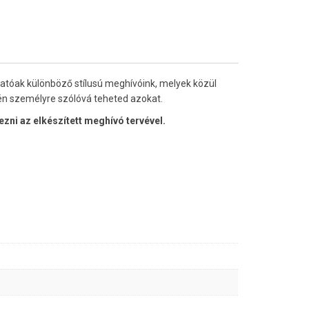
hatóak különböző stílusú meghívóink, melyek közül
én személyre szólóvá teheted azokat.
ni az elkészített meghívó tervével.