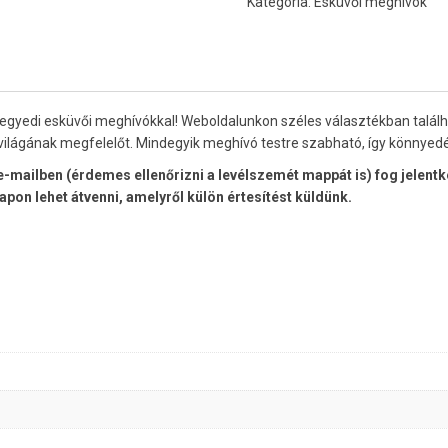
Kategória:
Esküvői meghívók
mennyiség
s egyedi esküvői meghívókkal! Weboldalunkon széles választékban talál
világának megfelelőt. Mindegyik meghívó testre szabható, így könnyed
ilben (érdemes ellenőrizni a levélszemét mappát is) fog jelentkez
on lehet átvenni, amelyről külön értesítést küldünk.