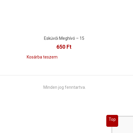
Esküvői Meghívó – 15
650
Ft
Kosárba teszem
Minden jog fenntartva.
Top