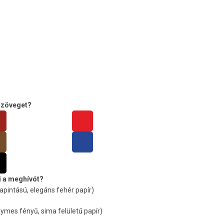
szöveget?
i a meghívót?
apintású, elegáns fehér papír)
mes fényű, sima felületű papír)