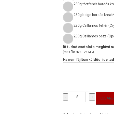
280g törtfehér bordás kr
280g beige bordás kreatí
280g Csillámos fehér (Cry
280g Csillámos bézs (Opa
Itt tudod csatolni a meghívó 
(max file size 128 MB)
Ha nem fájlban küldöd, ide tud
Esküvői
-
+
KOSÁRB
meghívó
-
12