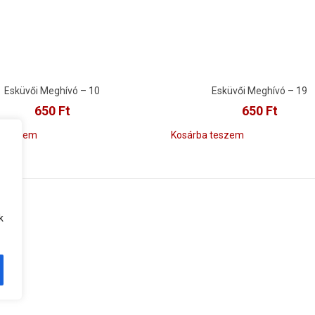
Esküvői Meghívó – 10
Esküvői Meghívó – 19
650
Ft
650
Ft
a teszem
Kosárba teszem
k