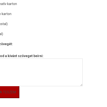
eatív karton
v karton
stal)
l)
szövegét:
od a kívánt szöveget beírni:
A TESZEM