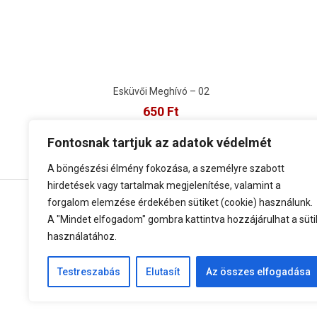
Esküvői Meghívó – 02
650
Ft
Kosárba teszem
Kosárb
Fontosnak tartjuk az adatok védelmét
A böngészési élmény fokozása, a személyre szabott
hirdetések vagy tartalmak megjelenítése, valamint a
forgalom elemzése érdekében sütiket (cookie) használunk.
A "Mindet elfogadom" gombra kattintva hozzájárulhat a süti
használatához.
Testreszabás
Elutasít
Az összes elfogadása