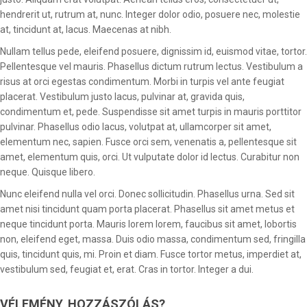
hendrerit ut, rutrum at, nunc. Integer dolor odio, posuere nec, molestie
at, tincidunt at, lacus. Maecenas at nibh.
Nullam tellus pede, eleifend posuere, dignissim id, euismod vitae, tortor.
Pellentesque vel mauris. Phasellus dictum rutrum lectus. Vestibulum a
risus at orci egestas condimentum. Morbi in turpis vel ante feugiat
placerat. Vestibulum justo lacus, pulvinar at, gravida quis,
condimentum et, pede. Suspendisse sit amet turpis in mauris porttitor
pulvinar. Phasellus odio lacus, volutpat at, ullamcorper sit amet,
elementum nec, sapien. Fusce orci sem, venenatis a, pellentesque sit
amet, elementum quis, orci. Ut vulputate dolor id lectus. Curabitur non
neque. Quisque libero.
Nunc eleifend nulla vel orci. Donec sollicitudin. Phasellus urna. Sed sit
amet nisi tincidunt quam porta placerat. Phasellus sit amet metus et
neque tincidunt porta. Mauris lorem lorem, faucibus sit amet, lobortis
non, eleifend eget, massa. Duis odio massa, condimentum sed, fringilla
quis, tincidunt quis, mi. Proin et diam. Fusce tortor metus, imperdiet at,
vestibulum sed, feugiat et, erat. Cras in tortor. Integer a dui.
VÉLEMÉNY, HOZZÁSZÓLÁS?