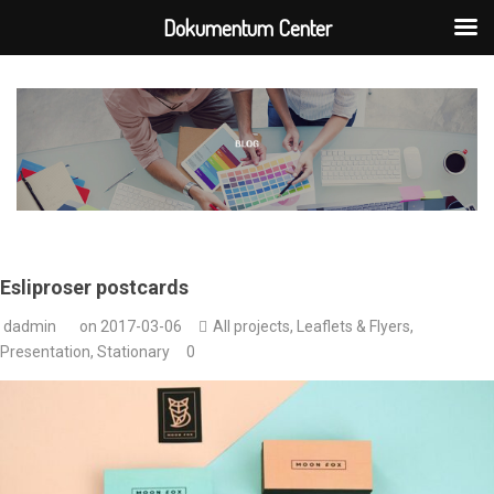
Dokumentum Center
Esliproser postcards
dadmin
on
2017-03-06
All projects
,
Leaflets & Flyers
,
Presentation
,
Stationary
0