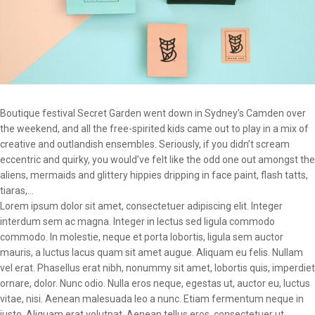
Boutique festival Secret Garden went down in Sydney’s Camden over
the weekend, and all the free-spirited kids came out to play in a mix of
creative and outlandish ensembles. Seriously, if you didn’t scream
eccentric and quirky, you would’ve felt like the odd one out amongst the
aliens, mermaids and glittery hippies dripping in face paint, flash tatts,
tiaras,…
Lorem ipsum dolor sit amet, consectetuer adipiscing elit. Integer
interdum sem ac magna. Integer in lectus sed ligula commodo
commodo. In molestie, neque et porta lobortis, ligula sem auctor
mauris, a luctus lacus quam sit amet augue. Aliquam eu felis. Nullam
vel erat. Phasellus erat nibh, nonummy sit amet, lobortis quis, imperdiet
ornare, dolor. Nunc odio. Nulla eros neque, egestas ut, auctor eu, luctus
vitae, nisi. Aenean malesuada leo a nunc. Etiam fermentum neque in
justo. Aliquam erat volutpat. Aenean tellus eros, consectetuer ut,