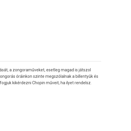
sát, a zongoraműveket, esetleg magad is játszol
zongorás óráinkon szinte megszólalnak a billentyűk és
ogjuk kikérdezni Chopin műveit, ha ilyet rendelsz.