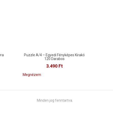
Óra
Puzzle A/4 – Egyedi Fényképes Kirakó
120 Darabos
3.490
Ft
Megnézem
Minden jog fenntartva.