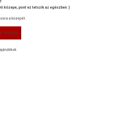
?
i közepe, pont ez tetszik az egészben :)
osra a közepét.
A TESZEM
 ajándékok