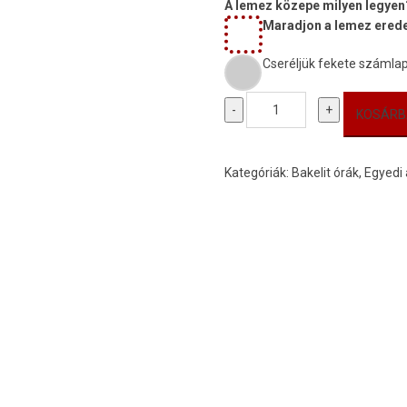
A lemez közepe milyen legyen
Maradjon a lemez eredet
Cseréljük fekete számlap
Zongorás,
-
+
KOSÁRB
billentyűs
bakelit
órák
Kategóriák:
Bakelit órák
,
Egyedi
mennyiség