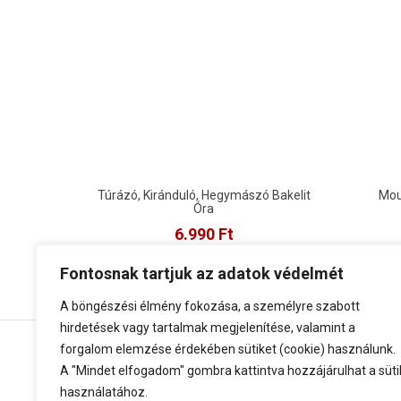
Túrázó, Kiránduló, Hegymászó Bakelit
Mou
Óra
6.990
Ft
Megné
Megnézem
Fontosnak tartjuk az adatok védelmét
A böngészési élmény fokozása, a személyre szabott
hirdetések vagy tartalmak megjelenítése, valamint a
forgalom elemzése érdekében sütiket (cookie) használunk.
A "Mindet elfogadom" gombra kattintva hozzájárulhat a süti
használatához.