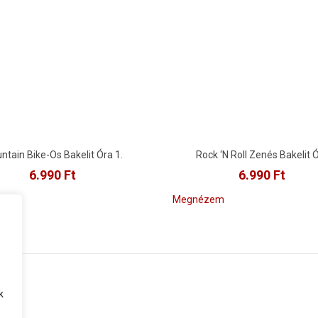
ntain Bike-Os Bakelit Óra 1.
Rock ‘n Roll Zenés Bakelit 
6.990
Ft
6.990
Ft
zem
Megnézem
k