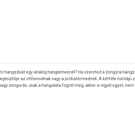
zó hangzását egy analóg hanglemeznél? Ha szereted a zongora hangzá
 kiegészítője az otthonodnak vagy a próbatermednek. A kétféle mintájú 
gy zongorás, csak a hangulata fogott meg, akkor is vigyél egyet, nem f