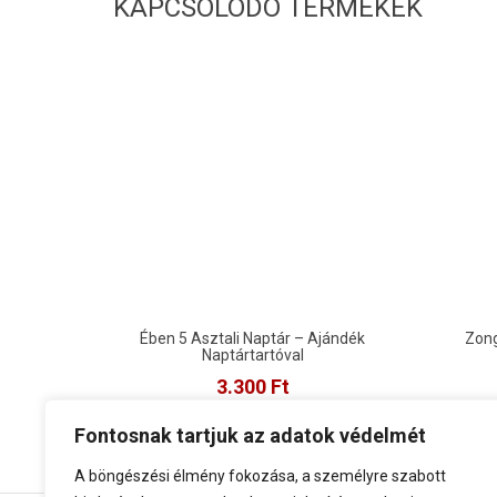
KAPCSOLÓDÓ TERMÉKEK
Ében 5 Asztali Naptár – Ajándék
Zong
Naptártartóval
3.300
Ft
Kosárb
Megnézem
Fontosnak tartjuk az adatok védelmét
A böngészési élmény fokozása, a személyre szabott